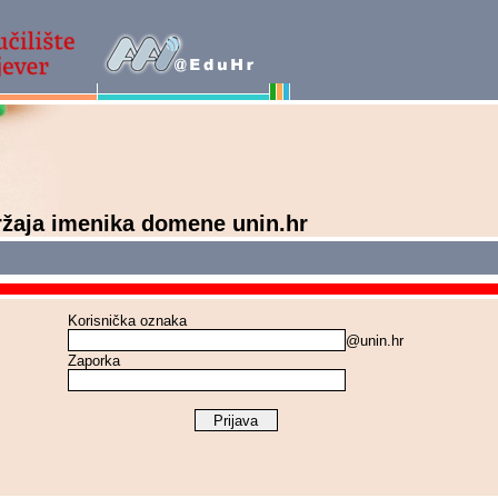
ržaja imenika domene unin.hr
Korisnička oznaka
@unin.hr
Zaporka